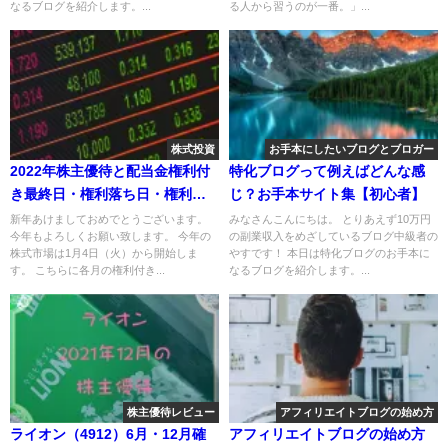
なるブログを紹介します。...
る人から習うのが一番。」...
株式投資
お手本にしたいブログとブロガー
2022年株主優待と配当金権利付
特化ブログって例えばどんな感
き最終日・権利落ち日・権利確
じ？お手本サイト集【初心者】
定日一覧
新年あけましておめでとうございます。
みなさんこんにちは。 とりあえず10万円
今年もよろしくお願い致します。 今年の
の副業収入をめざしているブログ中級者の
株式市場は1月4日（火）から開始しま
やすです！ 本日は特化ブログのお手本に
す。 こちらに各月の権利付き...
なるブログを紹介します。...
株主優待レビュー
アフィリエイトブログの始め方
ライオン（4912）6月・12月確
アフィリエイトブログの始め方