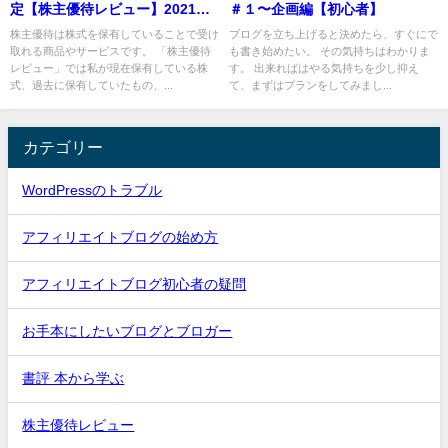
定【株主優待レビュー】2021年
＃１〜企画編【初心者】
12月確定分
株主優待は株式を保有していることで受け
ブログを立ち上げると決めたら、すぐにで
取れる商品やサービスです。 「株主優待
も書き始めたい。 その気持ちはわかりま
レビュー」では私が現在保有している株
す。 出来ればはやる気持ちを少し抑え
式、過去に保有していたもの、...
て、まずはプランをしてみまし...
カテゴリー
WordPressのトラブル
アフィリエイトブログの始め方
アフィリエイトブログ初心者の疑問
お手本にしたいブログとブロガー
書評 本から学ぶ
株主優待レビュー