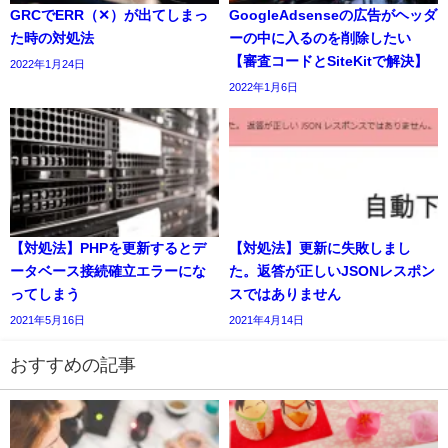
GRCでERR（✕）が出てしまっ
GoogleAdsenseの広告がヘッダ
た時の対処法
ーの中に入るのを削除したい
【審査コードとSiteKitで解決】
2022年1月24日
2022年1月6日
【対処法】PHPを更新するとデ
【対処法】更新に失敗しまし
ータベース接続確立エラーにな
た。返答が正しいJSONレスポン
ってしまう
スではありません
2021年5月16日
2021年4月14日
おすすめの記事