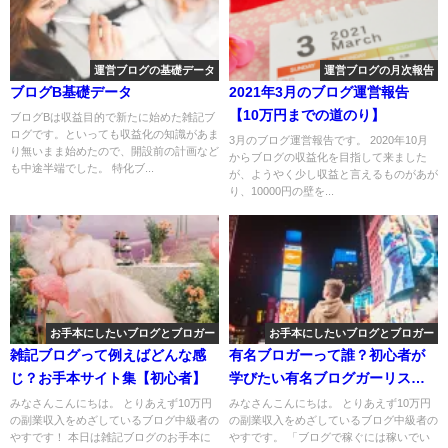
運営ブログの基礎データ
運営ブログの月次報告
ブログB基礎データ
2021年3月のブログ運営報告
【10万円までの道のり】
ブログBは収益目的で新たに始めた雑記ブ
ログです。といっても収益化の知識があま
3月のブログ運営報告です。 2020年10月
り無いまま始めたので、開設前の計画など
からブログの収益化を目指して来ました
も中途半端でした。 特化ブ...
が、ようやく少し収益と言えるものがあが
り、10000円の壁を...
お手本にしたいブログとブロガー
お手本にしたいブログとブロガー
雑記ブログって例えばどんな感
有名ブロガーって誰？初心者が
じ？お手本サイト集【初心者】
学びたい有名ブログガーリスト
公開
みなさんこんにちは。 とりあえず10万円
みなさんこんにちは。 とりあえず10万円
の副業収入をめざしているブログ中級者の
の副業収入をめざしているブログ中級者の
やすです！ 本日は雑記ブログのお手本に
やすです。 「ブログで稼ぐには稼いでい