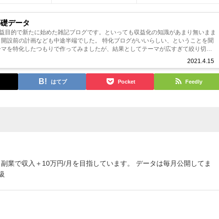
基礎データ
収益目的で新たに始めた雑記ブログです。といっても収益化の知識があまり無いまま
、開設前の計画なども中途半端でした。 特化ブログがいいらしい、ということを聞
ーマを特化したつもりで作ってみましたが、結果としてテーマが広すぎて絞り切れ
ブログになってしまいました。 し...
2021.4.15
はてブ
Pocket
Feedly
 副業で収入＋10万円/月を目指しています。 データは毎月公開してま
級