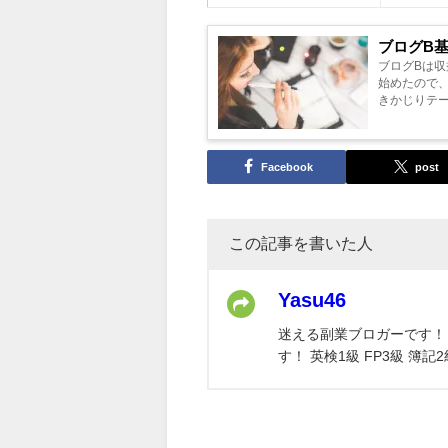
ブログB
ブログBは
始めたので
きかじりテ
ていない雑記
Facebook
post
この記事を書いた人
Yasu46
迷える副業ブロガーです！
す！ 英検1級 FP3級 簿記2