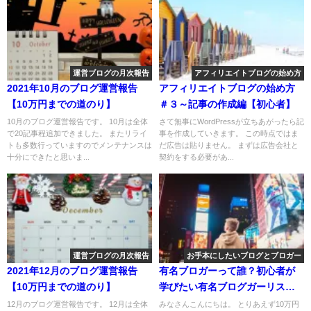
運営ブログの月次報告
アフィリエイトブログの始め方
2021年10月のブログ運営報告
アフィリエイトブログの始め方
【10万円までの道のり】
＃３～記事の作成編【初心者】
10月のブログ運営報告です。 10月は全体
さて無事にWordPressが立ちあがったら記
で20記事程追加できました。 またリライ
事を作成していきます。 この時点ではま
トも多数行っていますのでメンテナンスは
だ広告は貼りません。 まずは広告会社と
十分にできたと思いま...
契約をする必要があ...
運営ブログの月次報告
お手本にしたいブログとブロガー
2021年12月のブログ運営報告
有名ブロガーって誰？初心者が
【10万円までの道のり】
学びたい有名ブログガーリスト
公開
12月のブログ運営報告です。 12月は全体
みなさんこんにちは。 とりあえず10万円