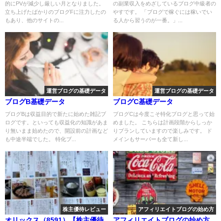
的にPVが減少し厳しい月となりました。
の副業収入をめざしているブログ中級者の
立ち上げたばかりのブログFに注力したの
やすです。 「ブログで稼ぐには稼いでい
もあり、他のサイトの...
る人から習うのが一番。」...
運営ブログの基礎データ
運営ブログの基礎データ
ブログB基礎データ
ブログC基礎データ
ブログBは収益目的で新たに始めた雑記ブ
ブログCは今度こそ特化ブログと思って始
ログです。といっても収益化の知識があま
めました。 こちらは計画段階からしっか
り無いまま始めたので、開設前の計画など
りプランしていますので楽しみです。 ド
も中途半端でした。 特化ブ...
メインもサーバーも全て新し...
株主優待レビュー
アフィリエイトブログの始め方
オリックス（8591）【株主優待
アフィリエイトブログの始め方