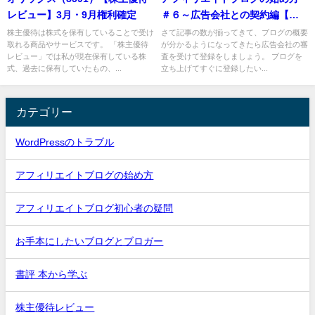
レビュー】3月・9月権利確定
＃６～広告会社との契約編【初
心者】
株主優待は株式を保有していることで受け
さて記事の数が揃ってきて、ブログの概要
取れる商品やサービスです。 「株主優待
が分かるようになってきたら広告会社の審
レビュー」では私が現在保有している株
査を受けて登録をしましょう。 ブログを
式、過去に保有していたもの、...
立ち上げてすぐに登録したい...
カテゴリー
WordPressのトラブル
アフィリエイトブログの始め方
アフィリエイトブログ初心者の疑問
お手本にしたいブログとブロガー
書評 本から学ぶ
株主優待レビュー